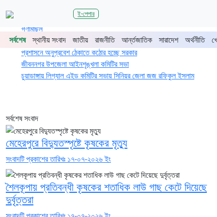
শিরোনাম
ই-পেপার
জুলাই গণঅভ্যুত্থানের দ্বিতীয় বর্ষপূর্তিতে চুয়াডাঙ্গা-মেহেরপুরে জামায়াতের
গণমিছিল
সর্বশেষ
স্থানীয় সংবাদ
জাতীয়
রাজনীতি
আর্ন্তজাতিক
সারাদেশ
অর্থনীতি
খ
চুয়াডাঙ্গায় সওজের বাসভবন ও সড়কের ২৬টি গাছ প্রায় ৫ লাখে নিলামে বিক্রি
প্রশাসনে অনুপ্রবেশ ঠেকাতে কঠোর হচ্ছে সরকার
জীবননগর উপজেলা আইনশৃঙ্খলা কমিটির সভা
চুয়াডাঙ্গায় লিগ্যাল এইড কমিটির সভায় সিনিয়র জেলা জজ রফিকুল ইসলাম
সর্বশেষ সংবাদ
মেহেরপুরে বিদ্যুতস্পৃষ্টে কৃষকের মৃত্যু
সংবাদটি প্রকাশের তারিখঃ ১৭-০৭-২০২৬ ইং
শৈলকূপায় প্রতিবন্ধী কৃষকের শতাধিক লাউ গাছ কেটে দিয়েছে
দুর্বৃত্তরা
সংবাদটি প্রকাশের তারিখঃ ১৭-০৭-২০২৬ ইং