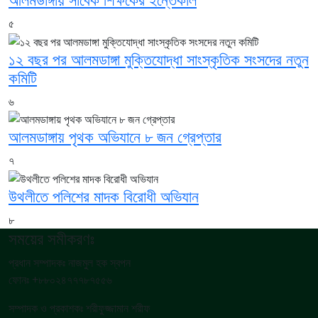
৫
১২ বছর পর আলমডাঙ্গা মুক্তিযোদ্ধা সাংস্কৃতিক সংসদের নতুন
কমিটি
৬
আলমডাঙ্গায় পৃথক অভিযানে ৮ জন গ্রেপ্তার
৭
উথলীতে পলিশের মাদক বিরোধী অভিযান
৮
সময়ের সমীকরণঃ
প্রধান সম্পাদকঃ নাজমুল হক স্বপন
ফোনঃ +৮৮০২৪৭৭৭৮৭৫৫৬
সম্পাদক ও প্রকাশকঃ শরীফুজ্জামান শরীফ