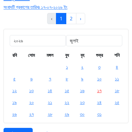
সংবাদটি প্রকাশের তারিখঃ ১৭-০৭-২০২৬ ইং
‹
1
2
›
রবি
সোম
মঙ্গল
বুধ
বৃহ
শুক্র
শনি
১
২
৩
৪
৫
৬
৭
৮
৯
১০
১১
১২
১৩
১৪
১৫
১৬
১৭
১৮
১৯
২০
২১
২২
২৩
২৪
২৫
২৬
২৭
২৮
২৯
৩০
৩১