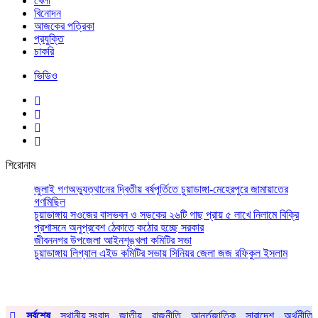
খেলা
বিনোদন
আজকের পত্রিকা
প্রযুক্তি
চাকরি
ভিডিও
শিরোনাম
জুলাই গণঅভ্যুত্থানের দ্বিতীয় বর্ষপূর্তিতে চুয়াডাঙ্গা-মেহেরপুরে জামায়াতের
গণমিছিল
চুয়াডাঙ্গায় সওজের বাসভবন ও সড়কের ২৬টি গাছ প্রায় ৫ লাখে নিলামে বিক্রি
প্রশাসনে অনুপ্রবেশ ঠেকাতে কঠোর হচ্ছে সরকার
জীবননগর উপজেলা আইনশৃঙ্খলা কমিটির সভা
চুয়াডাঙ্গায় লিগ্যাল এইড কমিটির সভায় সিনিয়র জেলা জজ রফিকুল ইসলাম
সর্বশেষ
স্থানীয় সংবাদ
জাতীয়
রাজনীতি
আর্ন্তজাতিক
সারাদেশ
অর্থনীতি