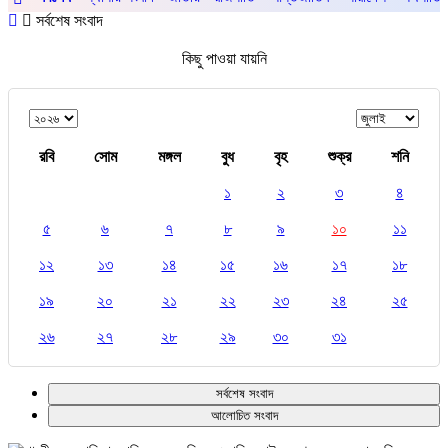
সর্বশেষ সংবাদ
কিছু পাওয়া যায়নি
রবি
সোম
মঙ্গল
বুধ
বৃহ
শুক্র
শনি
১
২
৩
৪
৫
৬
৭
৮
৯
১০
১১
১২
১৩
১৪
১৫
১৬
১৭
১৮
১৯
২০
২১
২২
২৩
২৪
২৫
২৬
২৭
২৮
২৯
৩০
৩১
সর্বশেষ সংবাদ
আলোচিত সংবাদ