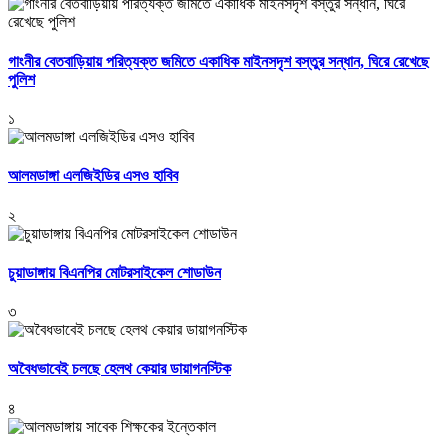
গাংনীর বেতবাড়িয়ায় পরিত্যক্ত জমিতে একাধিক মাইনসদৃশ বস্তুর সন্ধান, ঘিরে রেখেছে
পুলিশ
১
আলমডাঙ্গা এলজিইডির এসও হাবিব
২
চুয়াডাঙ্গায় বিএনপির মোটরসাইকেল শোডাউন
৩
অবৈধভাবেই চলছে হেলথ কেয়ার ডায়াগনস্টিক
৪