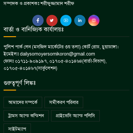
সম্পাদক ও প্রকাশকঃ শরীফুজ্জামান শরীফ
৭
৬ সদস্য গ্রেপ্তার
অনুপ্রবেশকালে ৮ বাংলাদেশি নারী
বার্তা ও বানিজ্যিক কার্যালয়ঃ
৮
আটক
পুলিশ পার্ক লেন (মসজিদ মার্কেটের ৩য় তলা) কোর্ট রোড, চুয়াডাঙ্গা।
ইমেইলঃ dailysomoyersomikoron@gmail.com
ফোনঃ ০১৭১১-৯০৯১৯৭, ০১৭০৫-৪০১৪৬৪(বার্তা-বিভাগ),
০১৭০৫-৪০১৪৬৭(সার্কুলেশন)
গুরুত্বপূর্ণ লিঙ্কঃ
আমাদের সম্পর্কে
সমীকরণ পরিবার
ট্রামস অ্যান্ড কন্ডিশন
প্রাইভেসি অ্যান্ড পলিসি
সাইটম্যাপ