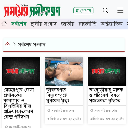
শিরোনাম
ই-পেপার
ূর্তিতে চুয়াডাঙ্গা-মেহেরপুরে জামায়াতের গণমিছিল
চুয়াডাঙ্গায়
সর্বশেষ
স্থানীয় সংবাদ
জাতীয়
রাজনীতি
আর্ন্তজাতিক
 সভায় সিনিয়র জেলা জজ রফিকুল ইসলাম
সর্বশেষ সংবাদ
মেহেরপুরে জেলা
জীবননগরে
ভাংবাড়ীয়ায় মাদক
প্রশাসকের
বিদ্যুৎস্পৃষ্টে
ও পরিবেশ বিষয়ে
কারাগার ও
যুবকের মৃত্যু
সচেতনতা বৃদ্ধিতে
বিএডিসির বীজ
প্রক্রিয়াজাতকরণ
সংবাদটি প্রকাশের
সংবাদটি প্রকাশের
কেন্দ্র পরিদর্শন
তারিখঃ ০৮-০৭-২০২৬ ইং
তারিখঃ ০৮-০৭-২০২৬ ইং
সংবাদটি প্রকাশের