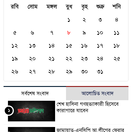
রবি
সোম
মঙ্গল
বুধ
বৃহ
শুক্র
শনি
১
২
৩
৪
৫
৬
৭
৮
৯
১০
১১
১২
১৩
১৪
১৫
১৬
১৭
১৮
১৯
২০
২১
২২
২৩
২৪
২৫
২৬
২৭
২৮
২৯
৩০
৩১
সর্বশেষ সংবাদ
আলোচিত সংবাদ
শেখ হাসিনা গণহত্যাকারী হিসেবে
১
কারাগারে যাবেন
জামায়াত-এনসিপি আ.লীগের ফেরার