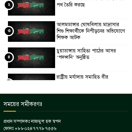
২
পথ তৈরি করছে
আলমডাঙ্গার ঘোষবিলায় মাদ্রাসার
৩
শিশু শিক্ষার্থীকে নিপীড়নের অভিযোগে
শিক্ষক আটক
চুয়াডাঙ্গায় সাহিত্য পাঠের আসর
৪
‘পদধ্বনি’ অনুষ্ঠিত
রাষ্ট্রীয় মর্যাদায় সমাহিত বীর
৫
মুক্তিযোদ্ধা নান্নু মিয়া
জীবননগর পুরন্দরপুরে মাদক বিরোধী
সময়ের সমীকরণঃ
৬
উঠান বৈঠক
প্রধান সম্পাদকঃ নাজমুল হক স্বপন
ফোনঃ +৮৮০২৪৭৭৭৮৭৫৫৬
জীবননগরে ট্রান্সফরমার চোর চক্রের