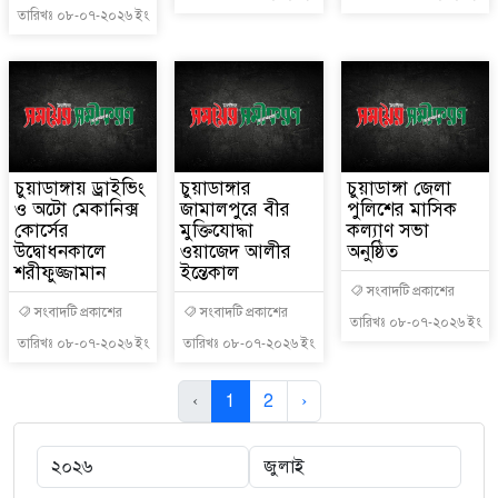
তারিখঃ ০৮-০৭-২০২৬ ইং
চুয়াডাঙ্গায় ড্রাইভিং
চুয়াডাঙ্গার
চুয়াডাঙ্গা জেলা
ও অটো মেকানিক্স
জামালপুরে বীর
পুলিশের মাসিক
কোর্সের
মুক্তিযোদ্ধা
কল্যাণ সভা
উদ্বোধনকালে
ওয়াজেদ আলীর
অনুষ্ঠিত
শরীফুজ্জামান
ইন্তেকাল
সংবাদটি প্রকাশের
সংবাদটি প্রকাশের
সংবাদটি প্রকাশের
তারিখঃ ০৮-০৭-২০২৬ ইং
তারিখঃ ০৮-০৭-২০২৬ ইং
তারিখঃ ০৮-০৭-২০২৬ ইং
‹
1
2
›