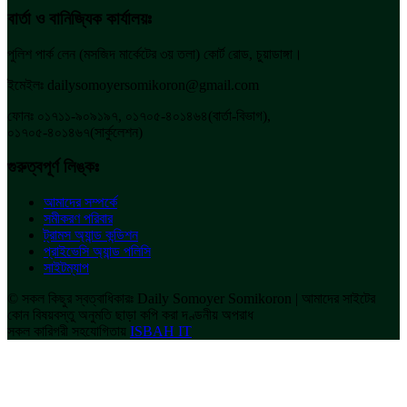
বার্তা ও বানিজ্যিক কার্যালয়ঃ
পুলিশ পার্ক লেন (মসজিদ মার্কেটের ৩য় তলা) কোর্ট রোড, চুয়াডাঙ্গা।
ইমেইলঃ dailysomoyersomikoron@gmail.com
ফোনঃ ০১৭১১-৯০৯১৯৭, ০১৭০৫-৪০১৪৬৪(বার্তা-বিভাগ),
০১৭০৫-৪০১৪৬৭(সার্কুলেশন)
গুরুত্বপূর্ণ লিঙ্কঃ
আমাদের সম্পর্কে
সমীকরণ পরিবার
ট্রামস অ্যান্ড কন্ডিশন
প্রাইভেসি অ্যান্ড পলিসি
সাইটম্যাপ
© সকল কিছুর স্বত্বাধিকারঃ Daily Somoyer Somikoron | আমাদের সাইটের
কোন বিষয়বস্তু অনুমতি ছাড়া কপি করা দণ্ডনীয় অপরাধ
সকল কারিগরী সহযোগিতায়
ISBAH IT