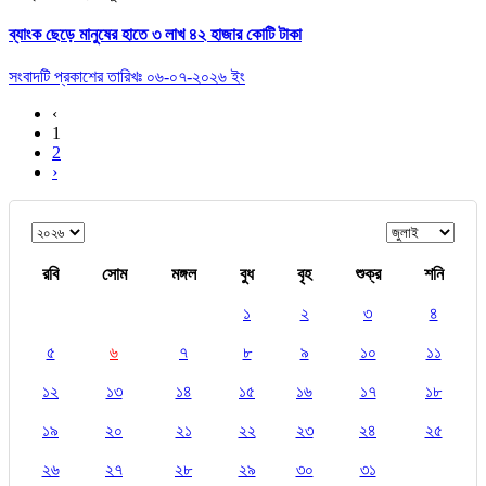
ব্যাংক ছেড়ে মানুষের হাতে ৩ লাখ ৪২ হাজার কোটি টাকা
সংবাদটি প্রকাশের তারিখঃ ০৬-০৭-২০২৬ ইং
‹
1
2
›
রবি
সোম
মঙ্গল
বুধ
বৃহ
শুক্র
শনি
১
২
৩
৪
৫
৬
৭
৮
৯
১০
১১
১২
১৩
১৪
১৫
১৬
১৭
১৮
১৯
২০
২১
২২
২৩
২৪
২৫
২৬
২৭
২৮
২৯
৩০
৩১