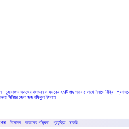
িল
চুয়াডাঙ্গায় সওজের বাসভবন ও সড়কের ২৬টি গাছ প্রায় ৫ লাখে নিলামে বিক্রি
প্রশাসন
ির সভায় সিনিয়র জেলা জজ রফিকুল ইসলাম
খেলা
বিনোদন
আজকের পত্রিকা
প্রযুক্তি
চাকরি