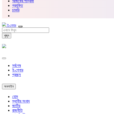
আজকের পত্রিকা
প্রযুক্তি
চাকরি
ই-পেপার
খুজুন
সর্বশেষ
ই-পেপার
প্রচ্ছদ
অনলাইন
হোম
স্থানীয় সংবাদ
জাতীয়
রাজনীতি