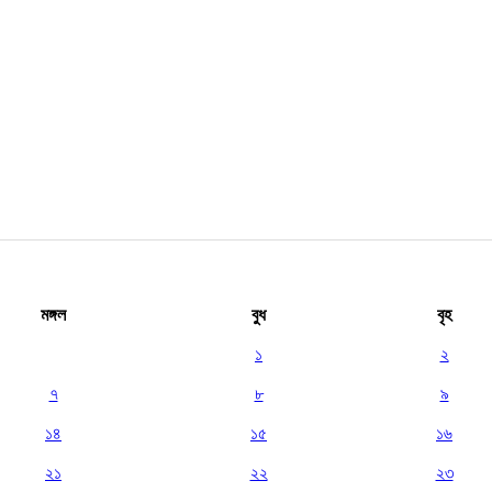
মঙ্গল
বুধ
বৃহ
১
২
৭
৮
৯
১৪
১৫
১৬
২১
২২
২৩