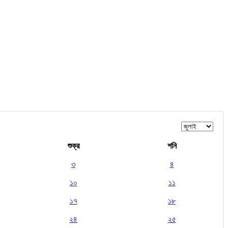
শুক্র
শনি
৩
৪
১০
১১
১৭
১৮
২৪
২৫