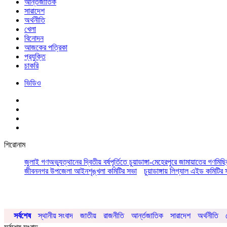
আর্ন্তজাতিক
সারাদেশ
অর্থনীতি
খেলা
বিনোদন
আজকের পত্রিকা
প্রযুক্তি
চাকরি
ভিডিও
শিরোনাম
জুলাই গণঅভ্যুত্থানের দ্বিতীয় বর্ষপূর্তিতে চুয়াডাঙ্গা-মেহেরপুরে জামায়াতের গণমিছ
জীবননগর উপজেলা আইনশৃঙ্খলা কমিটির সভা
চুয়াডাঙ্গায় লিগ্যাল এইড কমিট
সর্বশেষ
স্থানীয় সংবাদ
জাতীয়
রাজনীতি
আর্ন্তজাতিক
সারাদেশ
অর্থনীতি