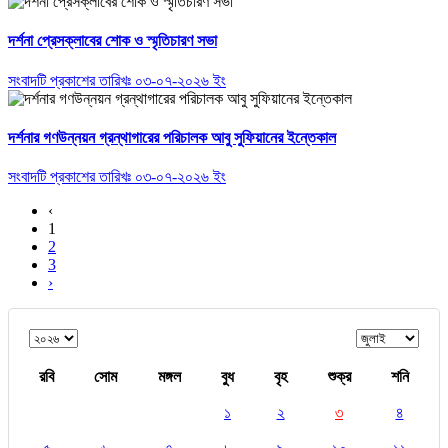
দর্শনা প্রেসক্লাবের শোক ও স্মৃতিচারণ সভা
সংবাদটি প্রকাশের তারিখঃ ০৩-০৭-২০২৬ ইং
দর্শনার গণউন্নয়ন গ্রন্থাগারের পরিচালক আবু সুফিয়ানের ইন্তেকাল
সংবাদটি প্রকাশের তারিখঃ ০৩-০৭-২০২৬ ইং
‹
1
2
3
›
রবি
সোম
মঙ্গল
বুধ
বৃহ
শুক্র
শনি
১
২
৩
৪