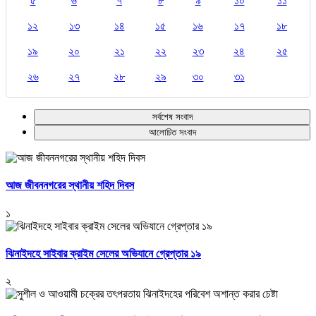
৫
৬
৭
৮
৯
১০
১১
১২
১৩
১৪
১৫
১৬
১৭
১৮
১৯
২০
২১
২২
২৩
২৪
২৫
২৬
২৭
২৮
২৯
৩০
৩১
সর্বশেষ সংবাদ
আলোচিত সংবাদ
আজ জীবননগরের স্থানীয় শহিদ দিবস
১
ঝিনাইদহে সাইবার ক্রাইম সেলের অভিযানে গ্রেপ্তার ১৯
২