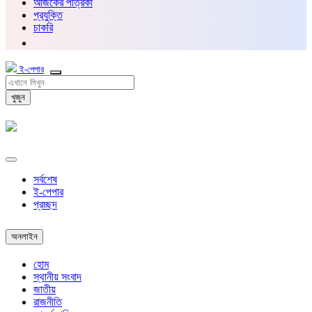
আজকের পত্রিকা
প্রযুক্তি
চাকরি
ই-পেপার
খুজুন
সর্বশেষ
ই-পেপার
প্রচ্ছদ
অনলাইন
হোম
স্থানীয় সংবাদ
জাতীয়
রাজনীতি