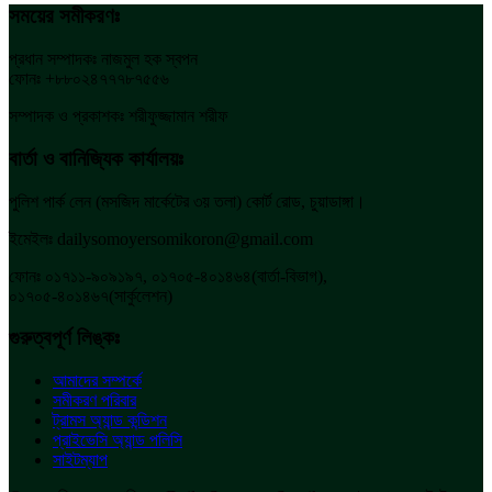
সময়ের সমীকরণঃ
প্রধান সম্পাদকঃ নাজমুল হক স্বপন
ফোনঃ +৮৮০২৪৭৭৭৮৭৫৫৬
সম্পাদক ও প্রকাশকঃ শরীফুজ্জামান শরীফ
বার্তা ও বানিজ্যিক কার্যালয়ঃ
পুলিশ পার্ক লেন (মসজিদ মার্কেটের ৩য় তলা) কোর্ট রোড, চুয়াডাঙ্গা।
ইমেইলঃ dailysomoyersomikoron@gmail.com
ফোনঃ ০১৭১১-৯০৯১৯৭, ০১৭০৫-৪০১৪৬৪(বার্তা-বিভাগ),
০১৭০৫-৪০১৪৬৭(সার্কুলেশন)
গুরুত্বপূর্ণ লিঙ্কঃ
আমাদের সম্পর্কে
সমীকরণ পরিবার
ট্রামস অ্যান্ড কন্ডিশন
প্রাইভেসি অ্যান্ড পলিসি
সাইটম্যাপ