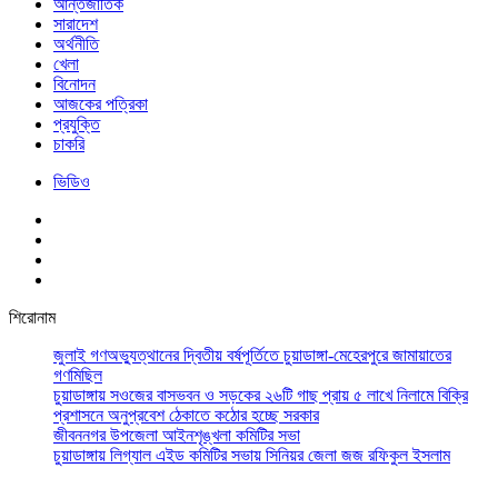
আর্ন্তজাতিক
সারাদেশ
অর্থনীতি
খেলা
বিনোদন
আজকের পত্রিকা
প্রযুক্তি
চাকরি
ভিডিও
শিরোনাম
জুলাই গণঅভ্যুত্থানের দ্বিতীয় বর্ষপূর্তিতে চুয়াডাঙ্গা-মেহেরপুরে জামায়াতের
গণমিছিল
চুয়াডাঙ্গায় সওজের বাসভবন ও সড়কের ২৬টি গাছ প্রায় ৫ লাখে নিলামে বিক্রি
প্রশাসনে অনুপ্রবেশ ঠেকাতে কঠোর হচ্ছে সরকার
জীবননগর উপজেলা আইনশৃঙ্খলা কমিটির সভা
চুয়াডাঙ্গায় লিগ্যাল এইড কমিটির সভায় সিনিয়র জেলা জজ রফিকুল ইসলাম