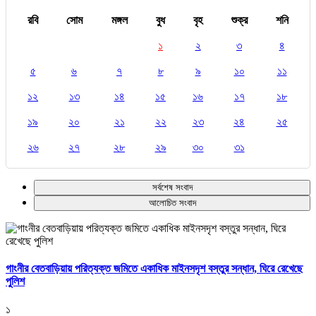
রবি
সোম
মঙ্গল
বুধ
বৃহ
শুক্র
শনি
১
২
৩
৪
৫
৬
৭
৮
৯
১০
১১
১২
১৩
১৪
১৫
১৬
১৭
১৮
১৯
২০
২১
২২
২৩
২৪
২৫
২৬
২৭
২৮
২৯
৩০
৩১
সর্বশেষ সংবাদ
আলোচিত সংবাদ
গাংনীর বেতবাড়িয়ায় পরিত্যক্ত জমিতে একাধিক মাইনসদৃশ বস্তুর সন্ধান, ঘিরে রেখেছে
পুলিশ
১