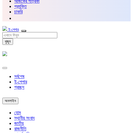
আজকের পত্রিকা
প্রযুক্তি
চাকরি
ই-পেপার
খুজুন
সর্বশেষ
ই-পেপার
প্রচ্ছদ
অনলাইন
হোম
স্থানীয় সংবাদ
জাতীয়
রাজনীতি