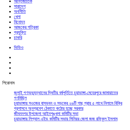
আর্ন্তজাতিক
সারাদেশ
অর্থনীতি
খেলা
বিনোদন
আজকের পত্রিকা
প্রযুক্তি
চাকরি
ভিডিও
শিরোনাম
জুলাই গণঅভ্যুত্থানের দ্বিতীয় বর্ষপূর্তিতে চুয়াডাঙ্গা-মেহেরপুরে জামায়াতের
গণমিছিল
চুয়াডাঙ্গায় সওজের বাসভবন ও সড়কের ২৬টি গাছ প্রায় ৫ লাখে নিলামে বিক্রি
প্রশাসনে অনুপ্রবেশ ঠেকাতে কঠোর হচ্ছে সরকার
জীবননগর উপজেলা আইনশৃঙ্খলা কমিটির সভা
চুয়াডাঙ্গায় লিগ্যাল এইড কমিটির সভায় সিনিয়র জেলা জজ রফিকুল ইসলাম