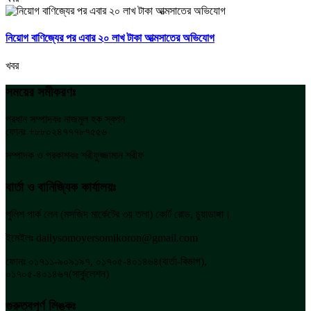
নিয়োগ বাণিজ্যের পর এবার ২০ লাখ টাকা আত্মসাতের অভিযোগ
খবর
সময়ের সমীকরণঃ
প্রধান সম্পাদকঃ নাজমুল হক স্বপন
ফোনঃ +৮৮০২৪৭৭৭৮৭৫৫৬
সম্পাদক ও প্রকাশকঃ শরীফুজ্জামান শরীফ
বার্তা ও বানিজ্যিক কার্যালয়ঃ
পুলিশ পার্ক লেন (মসজিদ মার্কেটের ৩য় তলা) কোর্ট রোড, চুয়াডাঙ্গা।
ইমেইলঃ dailysomoyersomikoron@gmail.com
ফোনঃ ০১৭১১-৯০৯১৯৭, ০১৭০৫-৪০১৪৬৪(বার্তা-বিভাগ),
০১৭০৫-৪০১৪৬৭(সার্কুলেশন)
গুরুত্বপূর্ণ লিঙ্কঃ