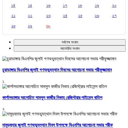
১৪
১৫
১৬
১৭
১৮
১৯
২০
২১
২২
২৩
২৪
২৫
২৬
২৭
২৮
২৯
৩০
সর্বশেষ সংবাদ
আলোচিত সংবাদ
চুয়াডাঙ্গায় বিএনপির জুলাই গণঅভ্যুত্থান দিবসের আলোচনা সভায় শরীফুজ্জামান
১
কার্পাসডাঙ্গার আলোচিত সামসুল কাজীর নিকাহ রেজিস্ট্রার লাইসেন্স বাতিল
২
দামুড়হুদায় জুলাই গণঅভ্যুত্থান দিবস উপলক্ষে বিএনপির আলোচনা সভায় শরীফ