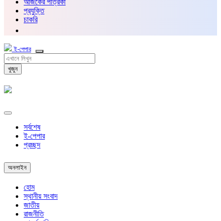
আজকের পত্রিকা
প্রযুক্তি
চাকরি
ই-পেপার
খুজুন
সর্বশেষ
ই-পেপার
প্রচ্ছদ
অনলাইন
হোম
স্থানীয় সংবাদ
জাতীয়
রাজনীতি