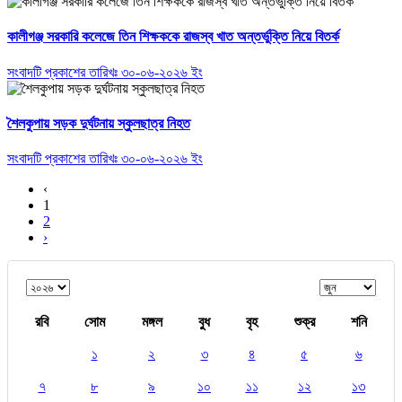
কালীগঞ্জ সরকারি কলেজে তিন শিক্ষককে রাজস্ব খাত অন্তর্ভুক্তি নিয়ে বিতর্ক
সংবাদটি প্রকাশের তারিখঃ ৩০-০৬-২০২৬ ইং
শৈলকুপায় সড়ক দুর্ঘটনায় স্কুলছাত্র নিহত
সংবাদটি প্রকাশের তারিখঃ ৩০-০৬-২০২৬ ইং
‹
1
2
›
রবি
সোম
মঙ্গল
বুধ
বৃহ
শুক্র
শনি
১
২
৩
৪
৫
৬
৭
৮
৯
১০
১১
১২
১৩