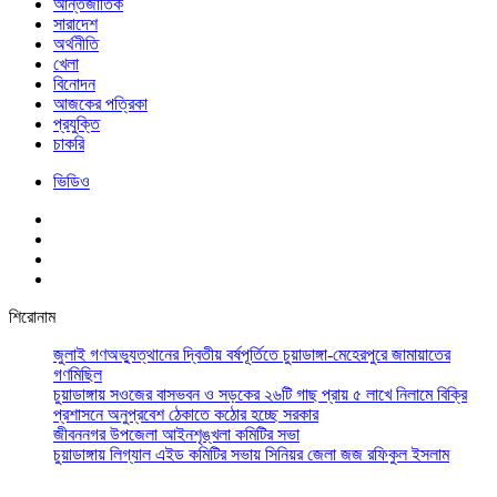
আর্ন্তজাতিক
সারাদেশ
অর্থনীতি
খেলা
বিনোদন
আজকের পত্রিকা
প্রযুক্তি
চাকরি
ভিডিও
শিরোনাম
জুলাই গণঅভ্যুত্থানের দ্বিতীয় বর্ষপূর্তিতে চুয়াডাঙ্গা-মেহেরপুরে জামায়াতের
গণমিছিল
চুয়াডাঙ্গায় সওজের বাসভবন ও সড়কের ২৬টি গাছ প্রায় ৫ লাখে নিলামে বিক্রি
প্রশাসনে অনুপ্রবেশ ঠেকাতে কঠোর হচ্ছে সরকার
জীবননগর উপজেলা আইনশৃঙ্খলা কমিটির সভা
চুয়াডাঙ্গায় লিগ্যাল এইড কমিটির সভায় সিনিয়র জেলা জজ রফিকুল ইসলাম