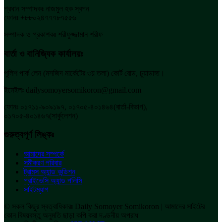
প্রধান সম্পাদকঃ নাজমুল হক স্বপন
ফোনঃ +৮৮০২৪৭৭৭৮৭৫৫৬
সম্পাদক ও প্রকাশকঃ শরীফুজ্জামান শরীফ
বার্তা ও বানিজ্যিক কার্যালয়ঃ
পুলিশ পার্ক লেন (মসজিদ মার্কেটের ৩য় তলা) কোর্ট রোড, চুয়াডাঙ্গা।
ইমেইলঃ dailysomoyersomikoron@gmail.com
ফোনঃ ০১৭১১-৯০৯১৯৭, ০১৭০৫-৪০১৪৬৪(বার্তা-বিভাগ),
০১৭০৫-৪০১৪৬৭(সার্কুলেশন)
গুরুত্বপূর্ণ লিঙ্কঃ
আমাদের সম্পর্কে
সমীকরণ পরিবার
ট্রামস অ্যান্ড কন্ডিশন
প্রাইভেসি অ্যান্ড পলিসি
সাইটম্যাপ
© সকল কিছুর স্বত্বাধিকারঃ Daily Somoyer Somikoron | আমাদের সাইটের
কোন বিষয়বস্তু অনুমতি ছাড়া কপি করা দণ্ডনীয় অপরাধ