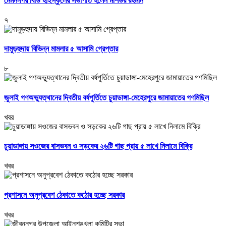
মেমননগর বিডি হাইস্কুলের সভাপতি হলেন মশিউর রহমান
৭
দামুড়হুদায় বিভিন্ন মামলার ৫ আসামি গ্রেপ্তার
৮
জুলাই গণঅভ্যুত্থানের দ্বিতীয় বর্ষপূর্তিতে চুয়াডাঙ্গা-মেহেরপুরে জামায়াতের গণমিছিল
খবর
চুয়াডাঙ্গায় সওজের বাসভবন ও সড়কের ২৬টি গাছ প্রায় ৫ লাখে নিলামে বিক্রি
খবর
প্রশাসনে অনুপ্রবেশ ঠেকাতে কঠোর হচ্ছে সরকার
খবর