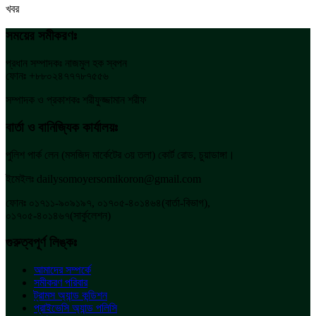
খবর
সময়ের সমীকরণঃ
প্রধান সম্পাদকঃ নাজমুল হক স্বপন
ফোনঃ +৮৮০২৪৭৭৭৮৭৫৫৬
সম্পাদক ও প্রকাশকঃ শরীফুজ্জামান শরীফ
বার্তা ও বানিজ্যিক কার্যালয়ঃ
পুলিশ পার্ক লেন (মসজিদ মার্কেটের ৩য় তলা) কোর্ট রোড, চুয়াডাঙ্গা।
ইমেইলঃ dailysomoyersomikoron@gmail.com
ফোনঃ ০১৭১১-৯০৯১৯৭, ০১৭০৫-৪০১৪৬৪(বার্তা-বিভাগ),
০১৭০৫-৪০১৪৬৭(সার্কুলেশন)
গুরুত্বপূর্ণ লিঙ্কঃ
আমাদের সম্পর্কে
সমীকরণ পরিবার
ট্রামস অ্যান্ড কন্ডিশন
প্রাইভেসি অ্যান্ড পলিসি