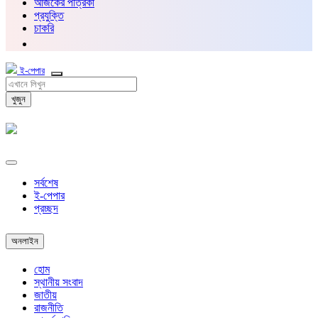
আজকের পত্রিকা
প্রযুক্তি
চাকরি
ই-পেপার
খুজুন
সর্বশেষ
ই-পেপার
প্রচ্ছদ
অনলাইন
হোম
স্থানীয় সংবাদ
জাতীয়
রাজনীতি