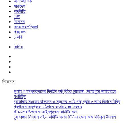
আর্ন্তজাতিক
সারাদেশ
অর্থনীতি
খেলা
বিনোদন
আজকের পত্রিকা
প্রযুক্তি
চাকরি
ভিডিও
শিরোনাম
জুলাই গণঅভ্যুত্থানের দ্বিতীয় বর্ষপূর্তিতে চুয়াডাঙ্গা-মেহেরপুরে জামায়াতের
গণমিছিল
চুয়াডাঙ্গায় সওজের বাসভবন ও সড়কের ২৬টি গাছ প্রায় ৫ লাখে নিলামে বিক্রি
প্রশাসনে অনুপ্রবেশ ঠেকাতে কঠোর হচ্ছে সরকার
জীবননগর উপজেলা আইনশৃঙ্খলা কমিটির সভা
চুয়াডাঙ্গায় লিগ্যাল এইড কমিটির সভায় সিনিয়র জেলা জজ রফিকুল ইসলাম