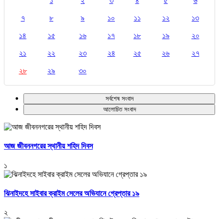
১
২
৩
৪
৫
৬
৭
৮
৯
১০
১১
১২
১৩
১৪
১৫
১৬
১৭
১৮
১৯
২০
২১
২২
২৩
২৪
২৫
২৬
২৭
২৮
২৯
৩০
সর্বশেষ সংবাদ
আলোচিত সংবাদ
আজ জীবননগরের স্থানীয় শহিদ দিবস
১
ঝিনাইদহে সাইবার ক্রাইম সেলের অভিযানে গ্রেপ্তার ১৯
২