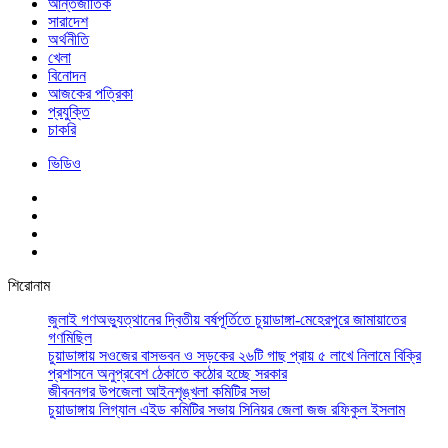
আর্ন্তজাতিক
সারাদেশ
অর্থনীতি
খেলা
বিনোদন
আজকের পত্রিকা
প্রযুক্তি
চাকরি
ভিডিও
শিরোনাম
জুলাই গণঅভ্যুত্থানের দ্বিতীয় বর্ষপূর্তিতে চুয়াডাঙ্গা-মেহেরপুরে জামায়াতের
গণমিছিল
চুয়াডাঙ্গায় সওজের বাসভবন ও সড়কের ২৬টি গাছ প্রায় ৫ লাখে নিলামে বিক্রি
প্রশাসনে অনুপ্রবেশ ঠেকাতে কঠোর হচ্ছে সরকার
জীবননগর উপজেলা আইনশৃঙ্খলা কমিটির সভা
চুয়াডাঙ্গায় লিগ্যাল এইড কমিটির সভায় সিনিয়র জেলা জজ রফিকুল ইসলাম