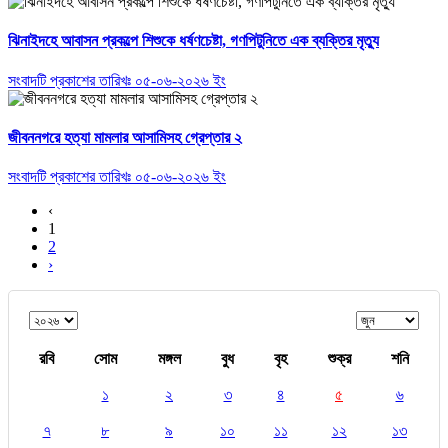
ঝিনাইদহে আবাসন প্রকল্পে শিশুকে ধর্ষণচেষ্টা, গণপিটুনিতে এক ব্যক্তির মৃত্যু
সংবাদটি প্রকাশের তারিখঃ ০৫-০৬-২০২৬ ইং
জীবননগরে হত্যা মামলার আসামিসহ গ্রেপ্তার ২
সংবাদটি প্রকাশের তারিখঃ ০৫-০৬-২০২৬ ইং
‹
1
2
›
রবি
সোম
মঙ্গল
বুধ
বৃহ
শুক্র
শনি
১
২
৩
৪
৫
৬
৭
৮
৯
১০
১১
১২
১৩