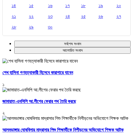
১৪
১৫
১৬
১৭
১৮
১৯
২০
২১
২২
২৩
২৪
২৫
২৬
২৭
২৮
২৯
৩০
সর্বশেষ সংবাদ
আলোচিত সংবাদ
শেখ হাসিনা গণহত্যাকারী হিসেবে কারাগারে যাবেন
১
জামায়াত-এনসিপি আ.লীগের ফেরার পথ তৈরি করছে
২
আলমডাঙ্গার ঘোষবিলায় মাদ্রাসার শিশু শিক্ষার্থীকে নিপীড়নের অভিযোগে শিক্ষক আটক