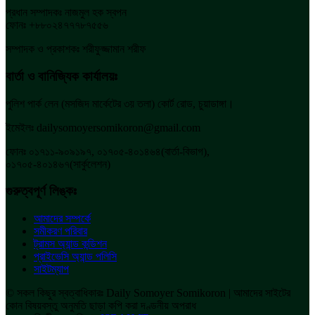
প্রধান সম্পাদকঃ নাজমুল হক স্বপন
ফোনঃ +৮৮০২৪৭৭৭৮৭৫৫৬
সম্পাদক ও প্রকাশকঃ শরীফুজ্জামান শরীফ
বার্তা ও বানিজ্যিক কার্যালয়ঃ
পুলিশ পার্ক লেন (মসজিদ মার্কেটের ৩য় তলা) কোর্ট রোড, চুয়াডাঙ্গা।
ইমেইলঃ dailysomoyersomikoron@gmail.com
ফোনঃ ০১৭১১-৯০৯১৯৭, ০১৭০৫-৪০১৪৬৪(বার্তা-বিভাগ),
০১৭০৫-৪০১৪৬৭(সার্কুলেশন)
গুরুত্বপূর্ণ লিঙ্কঃ
আমাদের সম্পর্কে
সমীকরণ পরিবার
ট্রামস অ্যান্ড কন্ডিশন
প্রাইভেসি অ্যান্ড পলিসি
সাইটম্যাপ
© সকল কিছুর স্বত্বাধিকারঃ Daily Somoyer Somikoron | আমাদের সাইটের
কোন বিষয়বস্তু অনুমতি ছাড়া কপি করা দণ্ডনীয় অপরাধ