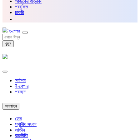
আজকের পত্রিকা
প্রযুক্তি
চাকরি
ই-পেপার
খুজুন
সর্বশেষ
ই-পেপার
প্রচ্ছদ
অনলাইন
হোম
স্থানীয় সংবাদ
জাতীয়
রাজনীতি