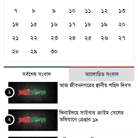
৭
৮
৯
১০
১১
১২
১৩
১৪
১৫
১৬
১৭
১৮
১৯
২০
২১
২২
২৩
২৪
২৫
২৬
২৭
২৮
২৯
৩০
সর্বশেষ সংবাদ
আলোচিত সংবাদ
আজ জীবননগরের স্থানীয় শহিদ দিবস
১
ঝিনাইদহে সাইবার ক্রাইম সেলের
২
অভিযানে গ্রেপ্তার ১৯