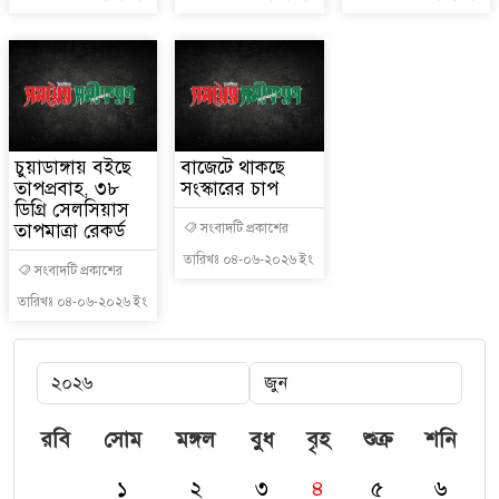
চুয়াডাঙ্গায় বইছে
বাজেটে থাকছে
তাপপ্রবাহ, ৩৮
সংস্কারের চাপ
ডিগ্রি সেলসিয়াস
তাপমাত্রা রেকর্ড
সংবাদটি প্রকাশের
তারিখঃ ০৪-০৬-২০২৬ ইং
সংবাদটি প্রকাশের
তারিখঃ ০৪-০৬-২০২৬ ইং
রবি
সোম
মঙ্গল
বুধ
বৃহ
শুক্র
শনি
১
২
৩
৪
৫
৬