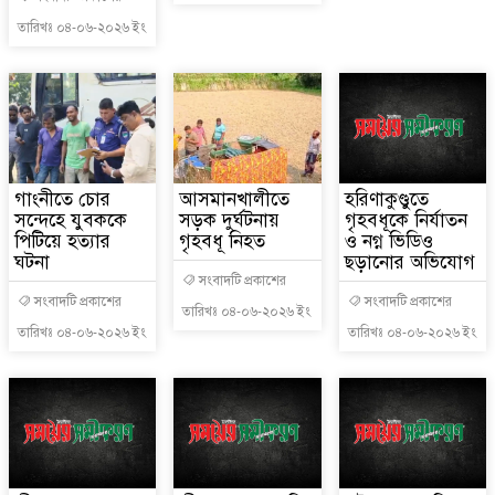
তারিখঃ ০৪-০৬-২০২৬ ইং
গাংনীতে চোর
আসমানখালীতে
হরিণাকুণ্ডুতে
সন্দেহে যুবককে
সড়ক দুর্ঘটনায়
গৃহবধূকে নির্যাতন
পিটিয়ে হত্যার
গৃহবধূ নিহত
ও নগ্ন ভিডিও
ঘটনা
ছড়ানোর অভিযোগ
সংবাদটি প্রকাশের
সংবাদটি প্রকাশের
সংবাদটি প্রকাশের
তারিখঃ ০৪-০৬-২০২৬ ইং
তারিখঃ ০৪-০৬-২০২৬ ইং
তারিখঃ ০৪-০৬-২০২৬ ইং