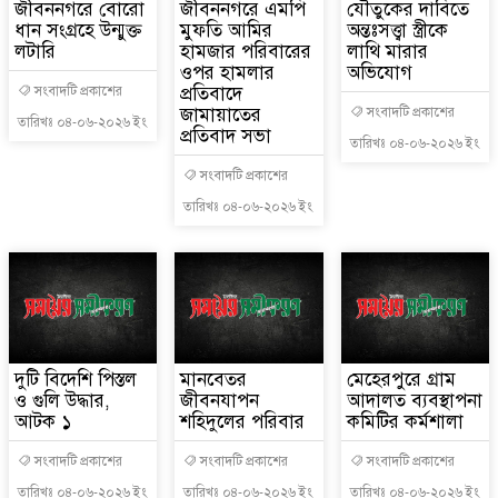
জীবননগরে বোরো
জীবননগরে এমপি
যৌতুকের দাবিতে
ধান সংগ্রহে উন্মুক্ত
মুফতি আমির
অন্তঃসত্ত্বা স্ত্রীকে
লটারি
হামজার পরিবারের
লাথি মারার
ওপর হামলার
অভিযোগ
প্রতিবাদে
সংবাদটি প্রকাশের
জামায়াতের
সংবাদটি প্রকাশের
তারিখঃ ০৪-০৬-২০২৬ ইং
প্রতিবাদ সভা
তারিখঃ ০৪-০৬-২০২৬ ইং
সংবাদটি প্রকাশের
তারিখঃ ০৪-০৬-২০২৬ ইং
দুটি বিদেশি পিস্তল
মানবেতর
মেহেরপুরে গ্রাম
ও গুলি উদ্ধার,
জীবনযাপন
আদালত ব্যবস্থাপনা
আটক ১
শহিদুলের পরিবার
কমিটির কর্মশালা
সংবাদটি প্রকাশের
সংবাদটি প্রকাশের
সংবাদটি প্রকাশের
তারিখঃ ০৪-০৬-২০২৬ ইং
তারিখঃ ০৪-০৬-২০২৬ ইং
তারিখঃ ০৪-০৬-২০২৬ ইং