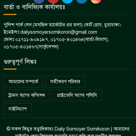
দামুড়হুদায় বিভিন্ন মামলার ৫ আসামি
বার্তা ও বানিজ্যিক কার্যালয়ঃ
৮
গ্রেপ্তার
পুলিশ পার্ক লেন (মসজিদ মার্কেটের ৩য় তলা) কোর্ট রোড, চুয়াডাঙ্গা।
ইমেইলঃ dailysomoyersomikoron@gmail.com
ফোনঃ ০১৭১১-৯০৯১৯৭, ০১৭০৫-৪০১৪৬৪(বার্তা-বিভাগ),
০১৭০৫-৪০১৪৬৭(সার্কুলেশন)
গুরুত্বপূর্ণ লিঙ্কঃ
আমাদের সম্পর্কে
সমীকরণ পরিবার
ট্রামস অ্যান্ড কন্ডিশন
প্রাইভেসি অ্যান্ড পলিসি
সাইটম্যাপ
© সকল কিছুর স্বত্বাধিকারঃ Daily Somoyer Somikoron | আমাদের